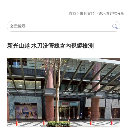
首頁
>
影片實績
>
通水管妙招分享
新光山越 水刀洗管線含內視鏡檢測