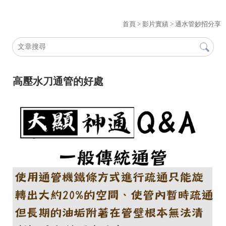
首頁
>
影片實績
>
通水管妙招分享
高壓水刀通管的好處