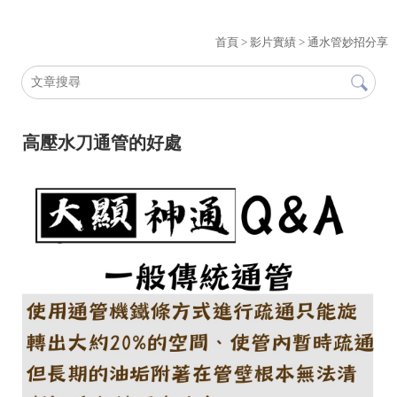
首頁
>
影片實績
>
通水管妙招分享
高壓水刀通管的好處